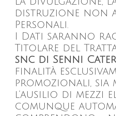
la divulgazione, l
distruzione non a
Personali.
I Dati saranno rac
Titolare del Tratt
snc di Senni Cate
finalità esclusiva
promozionali, sia
l’ausilio di mezzi 
comunque automati