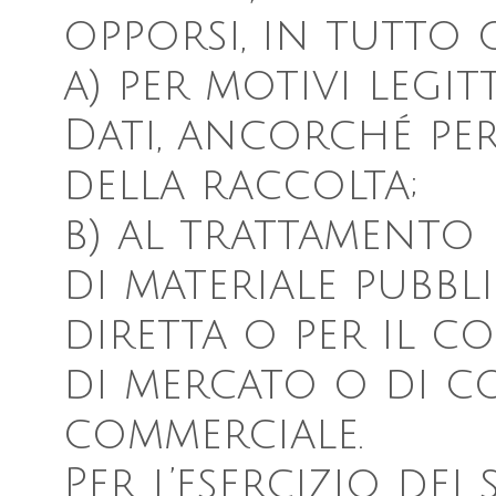
opporsi, in tutto o
a) per motivi legit
Dati, ancorché pe
della raccolta;
b) al trattamento d
di materiale pubbl
diretta o per il c
di mercato o di 
commerciale.
Per l’esercizio dei 